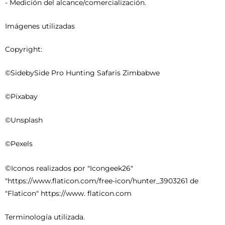
- Medición del alcance/comercialización.
Imágenes utilizadas
Copyright:
©SidebySide Pro Hunting Safaris Zimbabwe
©Pixabay
©Unsplash
©Pexels
©
Iconos realizados por "Icongeek26"
"https://www.flaticon.com/free-icon/hunter_3903261 de
"Flaticon" https://www. flaticon.com
Terminología utilizada.